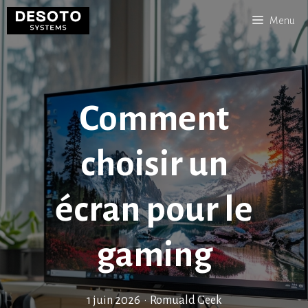
Aller
Menu
au
contenu
Comment
choisir un
écran pour le
gaming
1 juin 2026
•
Romuald Geek